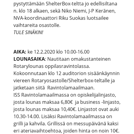
pystyttämään ShelterBox-teltta jo edellisiltana
n. klo 18 alkaen, sekä Niko Niemi, J-P Keränen,
NVA-koordinaattori Riku Suokas luotsailee
vaihtareita osastolle.
TULE SINÄKIN!
AIKA:
ke 12.2.2020 klo 10.00-16.00
LOUNASAIKA
: Nautitaan omakustanteinen
Rotarylounas oppilasravintolassa.
Kokoonnutaan klo 12 auditorion sisäänkäynnin
viereen Rotaryosastolle/Shelterbox-teltalle ja
jatketaan siitä Ravintolamaailmaan.
ISS Ravintolamaailmassa on opiskelijalinjasto,
josta lounas maksaa 6,80€ ja business -linjasto,
josta lounas maksaa 10,40€. Linjastot ovat auki
10.30-14.00. Lisäksi Ravintolamaailmassa on
grilli ja kahvila. Grillissä on messupäivänä kaksi
eri ateriavaihtoehtoa, joiden hinta on noin 10€.