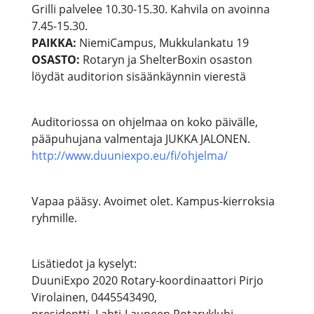
Grilli palvelee 10.30-15.30. Kahvila on avoinna
7.45-15.30.
PAIKKA:
NiemiCampus, Mukkulankatu 19
OSASTO:
Rotaryn ja ShelterBoxin osaston
löydät auditorion sisäänkäynnin vierestä
Auditoriossa on ohjelmaa on koko päivälle,
pääpuhujana valmentaja JUKKA JALONEN.
http://www.duuniexpo.eu/fi/ohjelma/
Vapaa pääsy. Avoimet olet. Kampus-kierroksia
ryhmille.
Lisätiedot ja kyselyt:
DuuniExpo 2020 Rotary-koordinaattori Pirjo
Virolainen, 0445543490,
presidentti, Lahti-Launeen Rotaryklubi