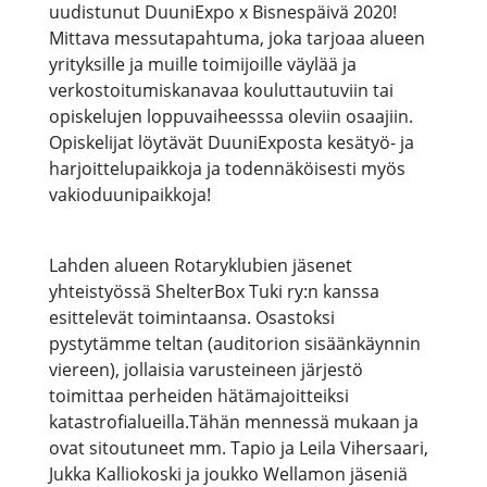
uudistunut DuuniExpo x Bisnespäivä 2020!
Mittava messutapahtuma, joka tarjoaa alueen
yrityksille ja muille toimijoille väylää ja
verkostoitumiskanavaa kouluttautuviin tai
opiskelujen loppuvaiheesssa oleviin osaajiin.
Opiskelijat löytävät DuuniExposta kesätyö- ja
harjoittelupaikkoja ja todennäköisesti myös
vakioduunipaikkoja!
Lahden alueen Rotaryklubien jäsenet
yhteistyössä ShelterBox Tuki ry:n kanssa
esittelevät toimintaansa. Osastoksi
pystytämme teltan (auditorion sisäänkäynnin
viereen), jollaisia varusteineen järjestö
toimittaa perheiden hätämajoitteiksi
katastrofialueilla.Tähän mennessä mukaan ja
ovat sitoutuneet mm. Tapio ja Leila Vihersaari,
Jukka Kalliokoski ja joukko Wellamon jäseniä