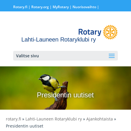
Rotary.fi
|
Rotary.org
|
MyRotary |
Nuorisovaihto
|
Lahti-Launeen Rotaryklubi ry
Valitse sivu
Presidentin uutiset
rotary.fi
»
Lahti-Launeen Rotaryklubi ry
»
Ajankohtaista
»
Presidentin uutiset