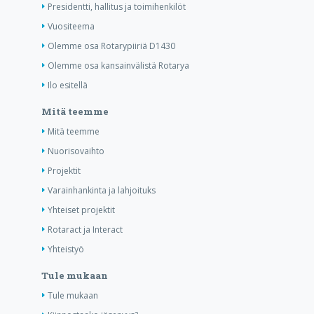
Presidentti, hallitus ja toimihenkilöt
Vuositeema
Olemme osa Rotarypiiriä D1430
Olemme osa kansainvälistä Rotarya
Ilo esitellä
Mitä teemme
Mitä teemme
Nuorisovaihto
Projektit
Varainhankinta ja lahjoituks
Yhteiset projektit
Rotaract ja Interact
Yhteistyö
Tule mukaan
Tule mukaan