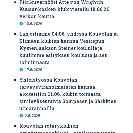
Piirikuvernööri Atte von Wrightin
Kuusankosken klubivierailu 18.06.26
verkon kautta
18.6. 2026
Lahjoitimme 04.06. yhdessä Kouvolan ja
Elimäen klubien kanssa Vesirepun
Kymenlaakson Steiner koululle ja
kuulimme esityksen koulusta ja sen
toiminnasta
17.6. 2026
Yhteistyössä Kouvolan
terveysviranoimaisten kanssa
aloitettiiin 01.06. klubin toimesta
sinileväseuranta Sompasen ja Särkkien
uimarannoilla
2.6. 2026
Kouvolan rotaryklubien
ympäristöhankkeet – sinileväseuranta