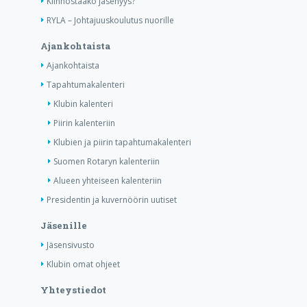
Kiinnostaako jäsenyys?
RYLA – Johtajuuskoulutus nuorille
Ajankohtaista
Ajankohtaista
Tapahtumakalenteri
Klubin kalenteri
Piirin kalenteriin
Klubien ja piirin tapahtumakalenteri
Suomen Rotaryn kalenteriin
Alueen yhteiseen kalenteriin
Presidentin ja kuvernöörin uutiset
Jäsenille
Jäsensivusto
Klubin omat ohjeet
Yhteystiedot