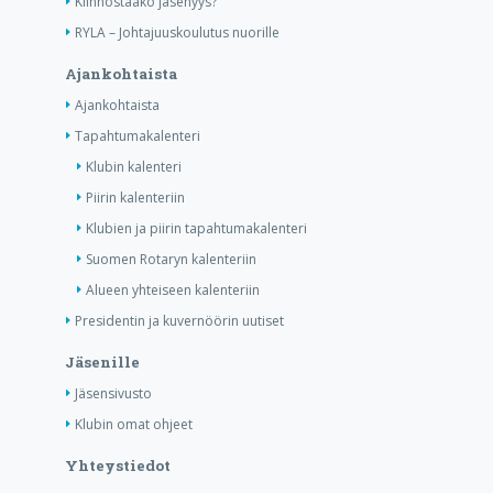
Kiinnostaako jäsenyys?
RYLA – Johtajuuskoulutus nuorille
Ajankohtaista
Ajankohtaista
Tapahtumakalenteri
Klubin kalenteri
Piirin kalenteriin
Klubien ja piirin tapahtumakalenteri
Suomen Rotaryn kalenteriin
Alueen yhteiseen kalenteriin
Presidentin ja kuvernöörin uutiset
Jäsenille
Jäsensivusto
Klubin omat ohjeet
Yhteystiedot