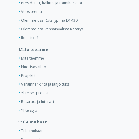
Presidentti, hallitus ja toimihenkilöt
Vuositeema
Olemme osa Rotarypiiriä D1430
Olemme osa kansainvälistä Rotarya
Ilo esitellä
Mitä teemme
Mitä teemme
Nuorisovaihto
Projektit
Varainhankinta ja lahjoituks
Yhteiset projektit
Rotaract ja Interact
Yhteistyö
Tule mukaan
Tule mukaan