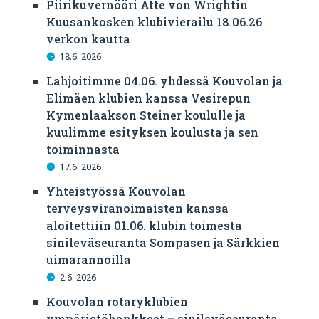
Piirikuvernööri Atte von Wrightin
Kuusankosken klubivierailu 18.06.26
verkon kautta
18.6. 2026
Lahjoitimme 04.06. yhdessä Kouvolan ja
Elimäen klubien kanssa Vesirepun
Kymenlaakson Steiner koululle ja
kuulimme esityksen koulusta ja sen
toiminnasta
17.6. 2026
Yhteistyössä Kouvolan
terveysviranoimaisten kanssa
aloitettiiin 01.06. klubin toimesta
sinileväseuranta Sompasen ja Särkkien
uimarannoilla
2.6. 2026
Kouvolan rotaryklubien
ympäristöhankkeet – sinileväseuranta