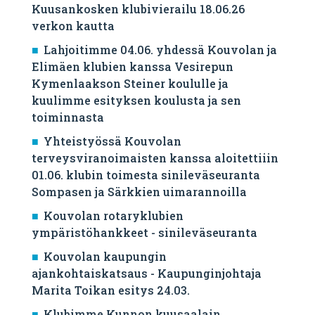
Kuusankosken klubivierailu 18.06.26
verkon kautta
Lahjoitimme 04.06. yhdessä Kouvolan ja
Elimäen klubien kanssa Vesirepun
Kymenlaakson Steiner koululle ja
kuulimme esityksen koulusta ja sen
toiminnasta
Yhteistyössä Kouvolan
terveysviranoimaisten kanssa aloitettiiin
01.06. klubin toimesta sinileväseuranta
Sompasen ja Särkkien uimarannoilla
Kouvolan rotaryklubien
ympäristöhankkeet - sinileväseuranta
Kouvolan kaupungin
ajankohtaiskatsaus - Kaupunginjohtaja
Marita Toikan esitys 24.03.
Klubimme Kunnon kuusaalain