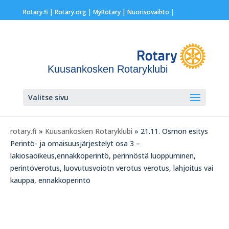
Rotary.fi
|
Rotary.org
|
MyRotary |
Nuorisovaihto
|
Kuusankosken Rotaryklubi
Valitse sivu
rotary.fi
»
Kuusankosken Rotaryklubi
» 21.11. Osmon esitys
Perintö- ja omaisuusjärjestelyt osa 3 –
lakiosaoikeus,ennakkoperintö, perinnöstä luoppuminen,
perintöverotus, luovutusvoiotn verotus verotus, lahjoitus vai
kauppa, ennakkoperintö