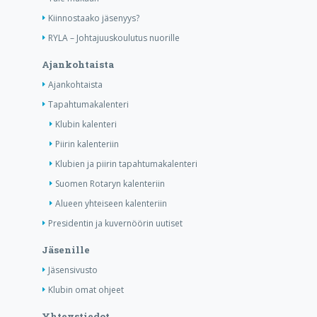
Kiinnostaako jäsenyys?
RYLA – Johtajuuskoulutus nuorille
Ajankohtaista
Ajankohtaista
Tapahtumakalenteri
Klubin kalenteri
Piirin kalenteriin
Klubien ja piirin tapahtumakalenteri
Suomen Rotaryn kalenteriin
Alueen yhteiseen kalenteriin
Presidentin ja kuvernöörin uutiset
Jäsenille
Jäsensivusto
Klubin omat ohjeet
Yhteystiedot