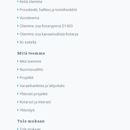
Keitä olemme
Presidentti, hallitus ja toimihenkilöt
Vuositeema
Olemme osa Rotarypiiriä D1430
Olemme osa kansainvälistä Rotarya
Ilo esitellä
Mitä teemme
Mitä teemme
Nuorisovaihto
Projektit
Varainhankinta ja lahjoituks
Yhteiset projektit
Rotaract ja Interact
Yhteistyö
Tule mukaan
Tule mukaan