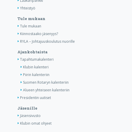
Lääkäripankki
Yhteistyö
Tule mukaan
Tule mukaan
Kiinnostaako jäsenyys?
RYLA – Johtajuuskoulutus nuorille
Ajankohtaista
Tapahtumakalenteri
Klubin kalenteri
Piirin kalenteriin
Suomen Rotaryn kalenteriin
Alueen yhteiseen kalenteriin
Presidentin uutiset
Jäsenille
Jäsensivusto
Klubin omat ohjeet