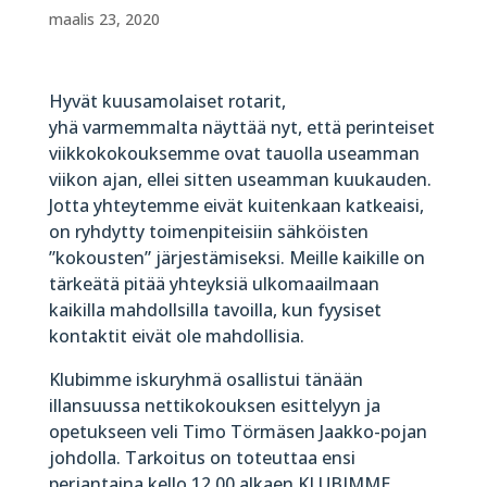
maalis 23, 2020
Hyvät kuusamolaiset rotarit,
yhä varmemmalta näyttää nyt, että perinteiset
viikkokokouksemme ovat tauolla useamman
viikon ajan, ellei sitten useamman kuukauden.
Jotta yhteytemme eivät kuitenkaan katkeaisi,
on ryhdytty toimenpiteisiin sähköisten
”kokousten” järjestämiseksi. Meille kaikille on
tärkeätä pitää yhteyksiä ulkomaailmaan
kaikilla mahdollsilla tavoilla, kun fyysiset
kontaktit eivät ole mahdollisia.
Klubimme iskuryhmä osallistui tänään
illansuussa nettikokouksen esittelyyn ja
opetukseen veli Timo Törmäsen Jaakko-pojan
johdolla. Tarkoitus on toteuttaa ensi
perjantaina kello 12.00 alkaen KLUBIMME