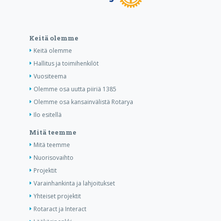
Keitä olemme
Keitä olemme
Hallitus ja toimihenkilöt
Vuositeema
Olemme osa uutta piiriä 1385
Olemme osa kansainvälistä Rotarya
Ilo esitellä
Mitä teemme
Mitä teemme
Nuorisovaihto
Projektit
Varainhankinta ja lahjoitukset
Yhteiset projektit
Rotaract ja Interact