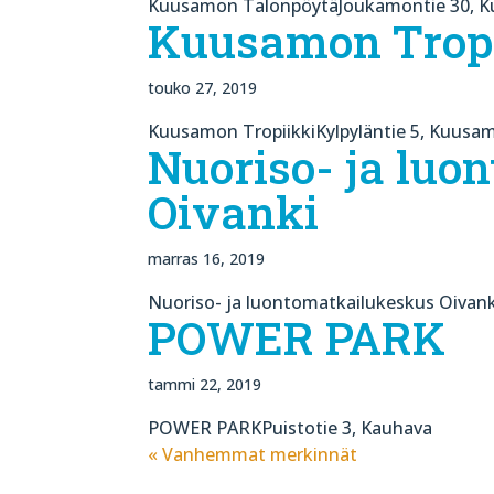
Kuusamon TalonpöytäJoukamontie 30, K
Kuusamon Trop
touko 27, 2019
Kuusamon TropiikkiKylpyläntie 5, Kuusa
Nuoriso- ja luo
Oivanki
marras 16, 2019
Nuoriso- ja luontomatkailukeskus Oivan
POWER PARK
tammi 22, 2019
POWER PARKPuistotie 3, Kauhava
« Vanhemmat merkinnät