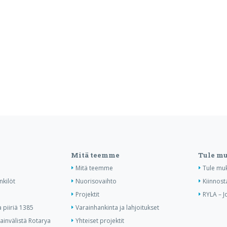
Mitä teemme
Tule m
Mitä teemme
Tule mu
nkilöt
Nuorisovaihto
Kiinnost
Projektit
RYLA – J
piiriä 1385
Varainhankinta ja lahjoitukset
invälistä Rotarya
Yhteiset projektit