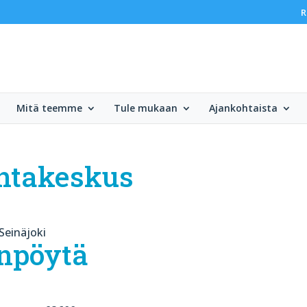
R
Mitä teemme
Tule mukaan
Ajankohtaista
untakeskus
Seinäjoki
npöytä