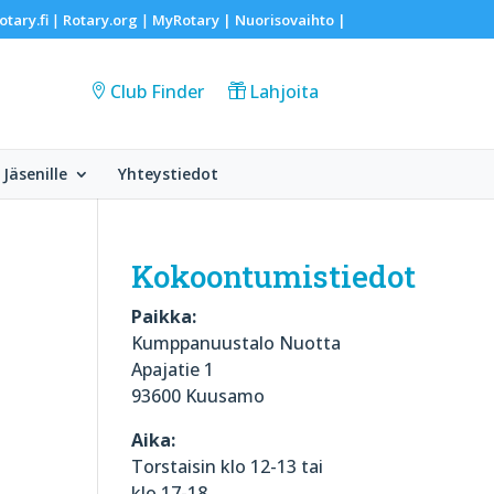
otary.fi
Rotary.org
MyRotary |
Nuorisovaihto
|
|
|
Club Finder
Lahjoita
Jäsenille
Yhteystiedot
Kokoontumistiedot
Paikka:
Kumppanuustalo Nuotta
Apajatie 1
93600 Kuusamo
Aika:
Torstaisin klo 12-13 tai
klo 17-18.