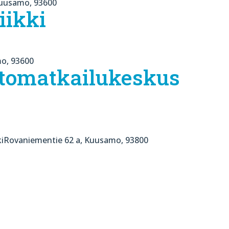
uusamo, 93600
iikki
mo, 93600
ntomatkailukeskus
kiRovaniementie 62 a, Kuusamo, 93800