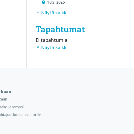
10.3. 2026
Näytä kaikki
Tapahtumat
Ei tapahtumia
Näytä kaikki
ukaan
kaan
aako jäsenyys?
ohtajuuskoulutus nuorille