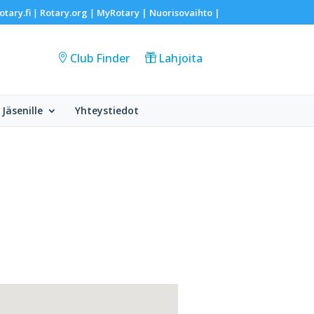
otary.fi
Rotary.org
MyRotary |
Nuorisovaihto
|
|
|
Club Finder
Lahjoita
Jäsenille
Yhteystiedot