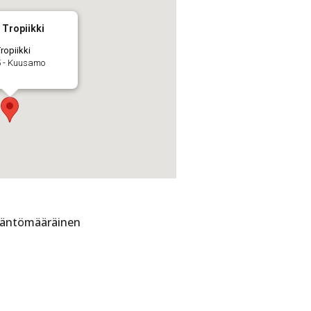
Tropiikki
opiikki
5 - Kuusamo
sääntömääräinen