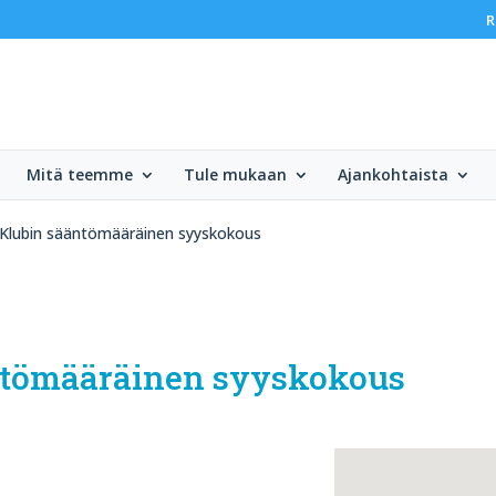
R
Mitä teemme
Tule mukaan
Ajankohtaista
 Klubin sääntömääräinen syyskokous
äntömääräinen syyskokous