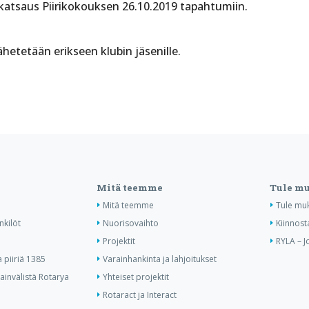
 katsaus Piirikokouksen 26.10.2019 tapahtumiin.
ähetetään erikseen klubin jäsenille.
Mitä teemme
Tule m
Mitä teemme
Tule mu
nkilöt
Nuorisovaihto
Kiinnost
Projektit
RYLA – J
piiriä 1385
Varainhankinta ja lahjoitukset
invälistä Rotarya
Yhteiset projektit
Rotaract ja Interact