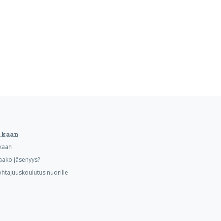
ukaan
kaan
aako jäsenyys?
ohtajuuskoulutus nuorille