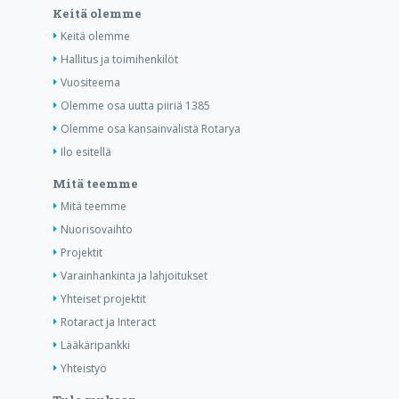
Keitä olemme
Keitä olemme
Hallitus ja toimihenkilöt
Vuositeema
Olemme osa uutta piiriä 1385
Olemme osa kansainvälistä Rotarya
Ilo esitellä
Mitä teemme
Mitä teemme
Nuorisovaihto
Projektit
Varainhankinta ja lahjoitukset
Yhteiset projektit
Rotaract ja Interact
Lääkäripankki
Yhteistyö