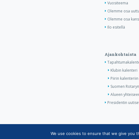
Vuositeema
Olemme osa uutta 
Olemme osa kansa
Ilo esitellä
Ajankohtaista
Tapahtumakalente
Klubin kalenteri
Piirin kalenteriin
Suomen Rotaryn 
Alueen yhteiseen
Presidentin uutise
We use cookies to ensure that we give you the
Copyright © Suomen Rotarypalvelu ry 2026 |
Jäsen