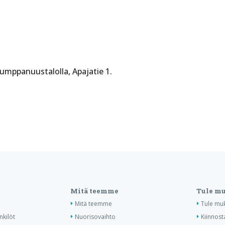
Kumppanuustalolla, Apajatie 1.
Mitä teemme
Tule m
Mitä teemme
Tule mu
nkilöt
Nuorisovaihto
Kiinnost