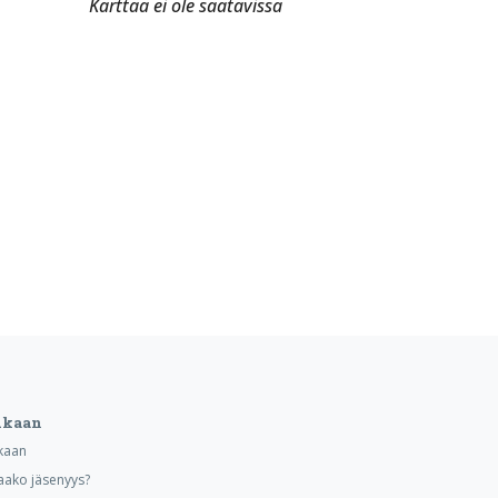
Karttaa ei ole saatavissa
ukaan
kaan
aako jäsenyys?