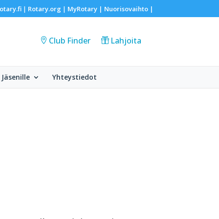
otary.fi
Rotary.org
MyRotary |
Nuorisovaihto
|
|
|
Club Finder
Lahjoita
Jäsenille
Yhteystiedot