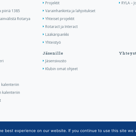
Projektit
RYLA – J
piiriä 1385
Varainhankinta ja lahjoitukset
invälistä Rotarya
Yhteiset projektit
Rotaract ja Interact
Lääkäripankki
Yhteistyö
Jäsenille
Yhteyst
ri
Jäsensivusto
Klubin omat ohjeet
kalenteriin
 kalenteriin
t
 best experience on our website. If you continue to use this site we w
tietojärjestelmän tietosuojaseloste
|
Henkilötietojen käsittely Rotarytoiminnas