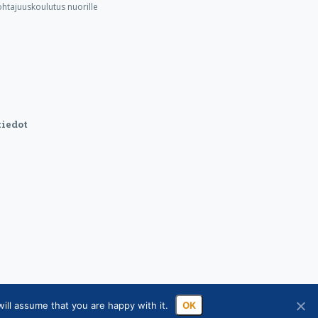
ohtajuuskoulutus nuorille
iedot
ill assume that you are happy with it.
OK
sa