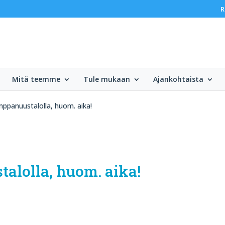
R
Mitä teemme
Tule mukaan
Ajankohtaista
mppanuustalolla, huom. aika!
alolla, huom. aika!