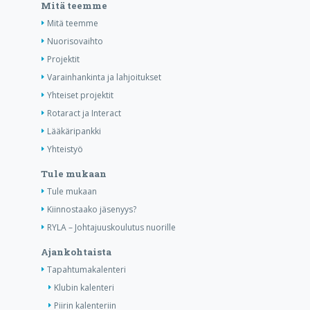
Mitä teemme
Mitä teemme
Nuorisovaihto
Projektit
Varainhankinta ja lahjoitukset
Yhteiset projektit
Rotaract ja Interact
Lääkäripankki
Yhteistyö
Tule mukaan
Tule mukaan
Kiinnostaako jäsenyys?
RYLA – Johtajuuskoulutus nuorille
Ajankohtaista
Tapahtumakalenteri
Klubin kalenteri
Piirin kalenteriin