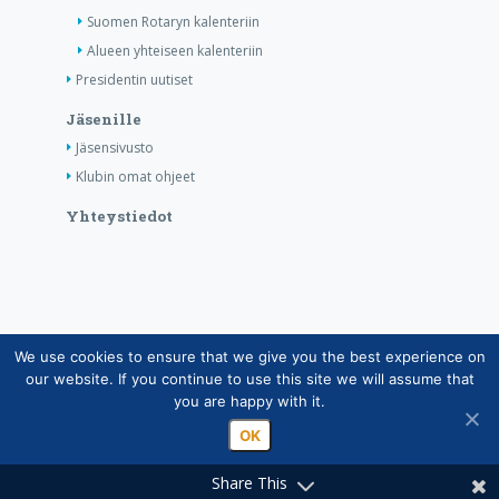
Suomen Rotaryn kalenteriin
Alueen yhteiseen kalenteriin
Presidentin uutiset
Jäsenille
Jäsensivusto
Klubin omat ohjeet
Yhteystiedot
We use cookies to ensure that we give you the best experience on
Copyright © Suomen Rotarypalvelu ry 2026 |
our website. If you continue to use this site we will assume that
Jäsentietojärjestelmän tietosuojaseloste
|
Henkilötietojen
you are happy with it.
käsittely Rotarytoiminnassa
OK
Share This