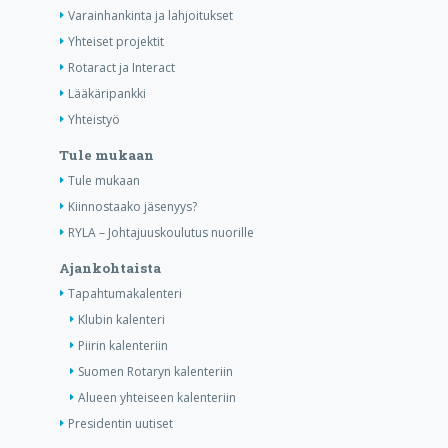
Varainhankinta ja lahjoitukset
Yhteiset projektit
Rotaract ja Interact
Lääkäripankki
Yhteistyö
Tule mukaan
Tule mukaan
Kiinnostaako jäsenyys?
RYLA – Johtajuuskoulutus nuorille
Ajankohtaista
Tapahtumakalenteri
Klubin kalenteri
Piirin kalenteriin
Suomen Rotaryn kalenteriin
Alueen yhteiseen kalenteriin
Presidentin uutiset