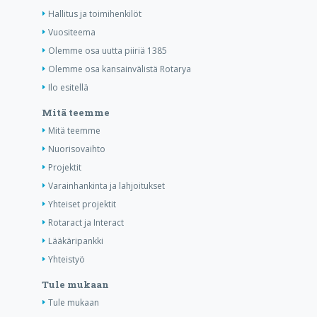
Hallitus ja toimihenkilöt
Vuositeema
Olemme osa uutta piiriä 1385
Olemme osa kansainvälistä Rotarya
Ilo esitellä
Mitä teemme
Mitä teemme
Nuorisovaihto
Projektit
Varainhankinta ja lahjoitukset
Yhteiset projektit
Rotaract ja Interact
Lääkäripankki
Yhteistyö
Tule mukaan
Tule mukaan