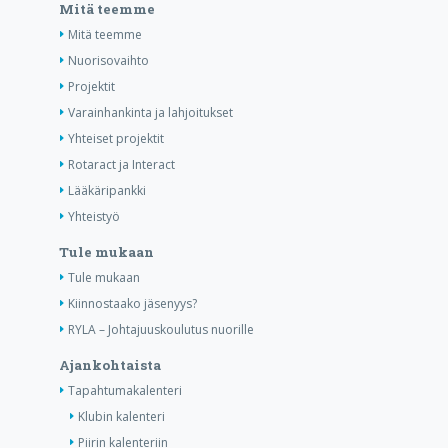
Mitä teemme
Mitä teemme
Nuorisovaihto
Projektit
Varainhankinta ja lahjoitukset
Yhteiset projektit
Rotaract ja Interact
Lääkäripankki
Yhteistyö
Tule mukaan
Tule mukaan
Kiinnostaako jäsenyys?
RYLA – Johtajuuskoulutus nuorille
Ajankohtaista
Tapahtumakalenteri
Klubin kalenteri
Piirin kalenteriin