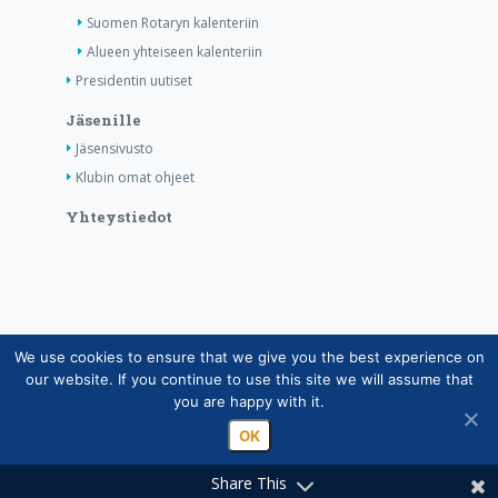
Suomen Rotaryn kalenteriin
Alueen yhteiseen kalenteriin
Presidentin uutiset
Jäsenille
Jäsensivusto
Klubin omat ohjeet
Yhteystiedot
We use cookies to ensure that we give you the best experience on
Copyright © Suomen Rotarypalvelu ry 2026 |
our website. If you continue to use this site we will assume that
Jäsentietojärjestelmän tietosuojaseloste
|
Henkilötietojen
you are happy with it.
käsittely Rotarytoiminnassa
OK
Share This