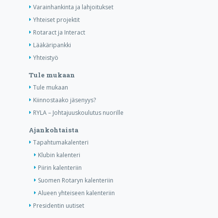
Varainhankinta ja lahjoitukset
Yhteiset projektit
Rotaract ja Interact
Lääkäripankki
Yhteistyö
Tule mukaan
Tule mukaan
Kiinnostaako jäsenyys?
RYLA – Johtajuuskoulutus nuorille
Ajankohtaista
Tapahtumakalenteri
Klubin kalenteri
Piirin kalenteriin
Suomen Rotaryn kalenteriin
Alueen yhteiseen kalenteriin
Presidentin uutiset