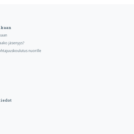
ukaan
kaan
aako jäsenyys?
ohtajuuskoulutus nuorille
iedot