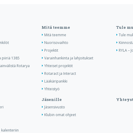
Mitä teemme
Tule m
Mitä teemme
Tule mu
nkilöt
Nuorisovaihto
Kiinnost
Projektit
RYLA – J
piiriä 1385
Varainhankinta ja lahjoitukset
invälistä Rotarya
Yhteiset projektit
Rotaract ja Interact
Lääkäripankki
Yhteistyö
Jäsenille
Yhteyst
ri
Jäsensivusto
Klubin omat ohjeet
kalenteriin