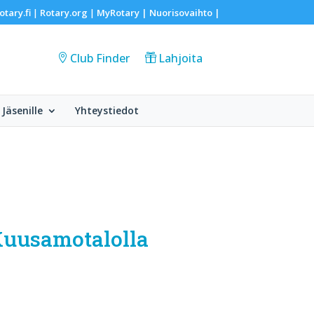
otary.fi
Rotary.org
MyRotary |
Nuorisovaihto
|
|
|
Club Finder
Lahjoita
Jäsenille
Yhteystiedot
 Kuusamotalolla