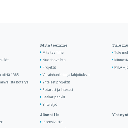
Mitä teemme
Tule m
Mitä teemme
Tule mu
nkilöt
Nuorisovaihto
Kiinnost
Projektit
RYLA – J
piiriä 1385
Varainhankinta ja lahjoitukset
invälistä Rotarya
Yhteiset projektit
Rotaract ja Interact
Lääkäripankki
Yhteistyö
Jäsenille
Yhteyst
ri
Jäsensivusto