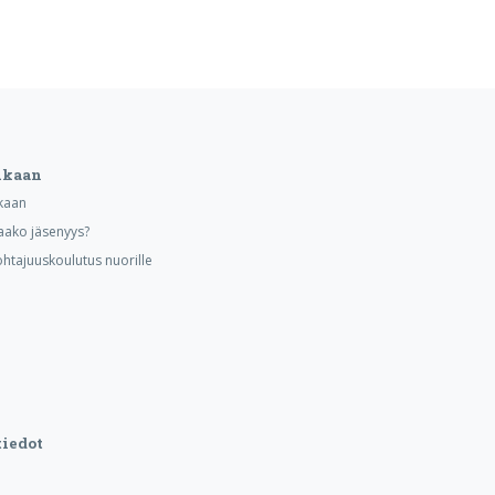
ukaan
kaan
aako jäsenyys?
ohtajuuskoulutus nuorille
iedot