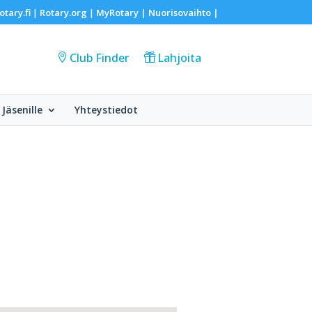
otary.fi
Rotary.org
MyRotary |
Nuorisovaihto
|
|
|
Club Finder
Lahjoita
Jäsenille
Yhteystiedot