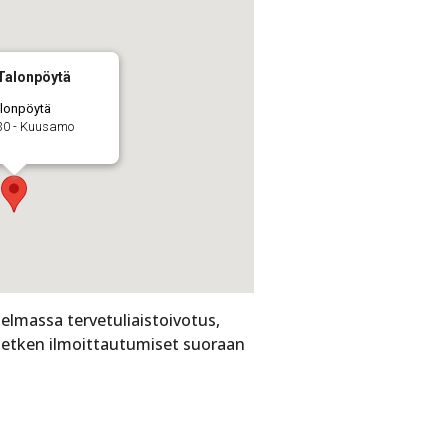
Talonpöytä
lonpöytä
30 - Kuusamo
elmassa tervetuliaistoivotus,
mehetken ilmoittautumiset suoraan