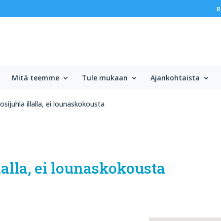
R
Mitä teemme
Tule mukaan
Ajankohtaista
sijuhla illalla, ei lounaskokousta
lalla, ei lounaskokousta