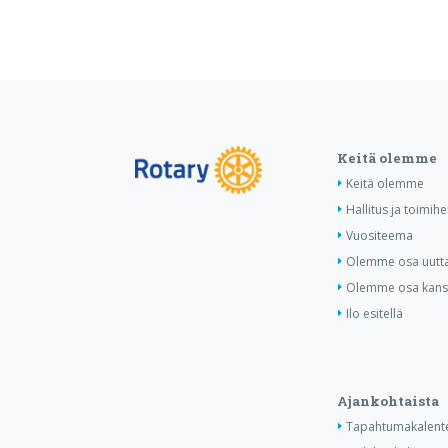
Keitä olemme
Keitä olemme
Hallitus ja toimihe
Vuositeema
Olemme osa uutta 
Olemme osa kansa
Ilo esitellä
Ajankohtaista
Tapahtumakalente