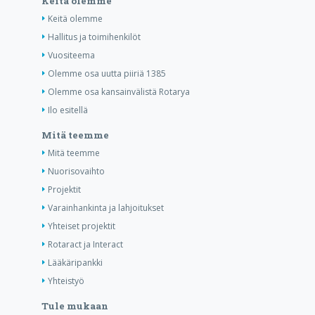
Keitä olemme
Keitä olemme
Hallitus ja toimihenkilöt
Vuositeema
Olemme osa uutta piiriä 1385
Olemme osa kansainvälistä Rotarya
Ilo esitellä
Mitä teemme
Mitä teemme
Nuorisovaihto
Projektit
Varainhankinta ja lahjoitukset
Yhteiset projektit
Rotaract ja Interact
Lääkäripankki
Yhteistyö
Tule mukaan