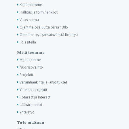
Keitä olemme
Hallitus ja toimihenkilöt
Vuositeema
Olemme osa uutta piiriä 1385
Olemme osa kansainvälistä Rotarya
Ilo esitellä
Mitä teemme
Mitä teemme
Nuorisovaihto
Projektit
Varainhankinta ja lahjoitukset
Yhteiset projektit
Rotaract ja Interact
Lääkäripankki
Yhteistyö
Tule mukaan