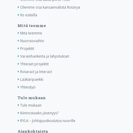
Olemme osa kansainvälistä Rotarya
Ilo esitellä
Mitä teemme
Mitä teemme
Nuorisovaihto
Projektit
Varainhankinta ja lahjoitukset
Yhteiset projektit
Rotaract ja Interact
Lääkäripankki
Yhteistyö
Tule mukaan
Tule mukaan
Kiinnostaako jäsenyys?
RYLA – Johtajuuskoulutus nuorille
Ajankohtaista