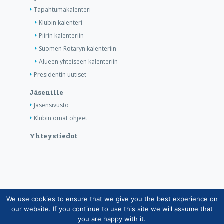
Tapahtumakalenteri
Klubin kalenteri
Piirin kalenteriin
Suomen Rotaryn kalenteriin
Alueen yhteiseen kalenteriin
Presidentin uutiset
Jäsenille
Jäsensivusto
Klubin omat ohjeet
Yhteystiedot
We use cookies to ensure that we give you the best experience on
Copyright © Suomen Rotarypalvelu ry 2026 |
our website. If you continue to use this site we will assume that
Jäsentietojärjestelmän tietosuojaseloste
|
Henkilötietojen
you are happy with it.
käsittely Rotarytoiminnassa