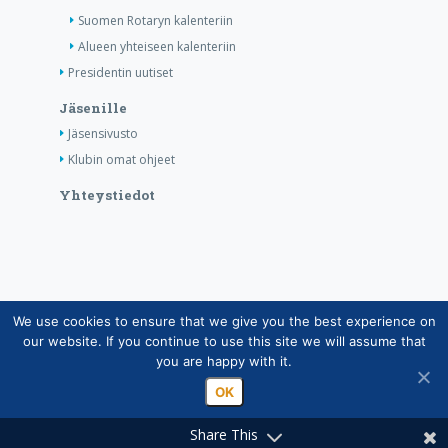
Suomen Rotaryn kalenteriin
Alueen yhteiseen kalenteriin
Presidentin uutiset
Jäsenille
Jäsensivusto
Klubin omat ohjeet
Yhteystiedot
We use cookies to ensure that we give you the best experience on
Copyright © Suomen Rotarypalvelu ry 2026 |
our website. If you continue to use this site we will assume that
Jäsentietojärjestelmän tietosuojaseloste
|
Henkilötietojen
you are happy with it.
käsittely Rotarytoiminnassa
OK
Share This