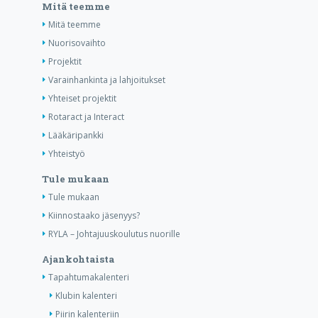
Mitä teemme
Mitä teemme
Nuorisovaihto
Projektit
Varainhankinta ja lahjoitukset
Yhteiset projektit
Rotaract ja Interact
Lääkäripankki
Yhteistyö
Tule mukaan
Tule mukaan
Kiinnostaako jäsenyys?
RYLA – Johtajuuskoulutus nuorille
Ajankohtaista
Tapahtumakalenteri
Klubin kalenteri
Piirin kalenteriin