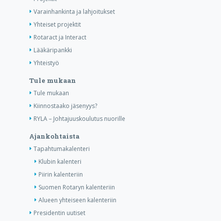
Varainhankinta ja lahjoitukset
Yhteiset projektit
Rotaract ja Interact
Lääkäripankki
Yhteistyö
Tule mukaan
Tule mukaan
Kiinnostaako jäsenyys?
RYLA – Johtajuuskoulutus nuorille
Ajankohtaista
Tapahtumakalenteri
Klubin kalenteri
Piirin kalenteriin
Suomen Rotaryn kalenteriin
Alueen yhteiseen kalenteriin
Presidentin uutiset