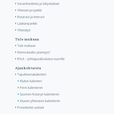
Varainhankinta ja lahjoitukset
Yhteiset projektit
Rotaract ja Interact
Lääkäripankki
Yhteistyö
Tule mukaan
Tule mukaan
Kiinnostaako jäsenyys?
RYLA – Johtajuuskoulutus nuorille
Ajankohtaista
Tapahtumakalenteri
Klubin kalenteri
Piirin kalenteriin
Suomen Rotaryn kalenteriin
Alueen yhteiseen kalenteriin
Presidentin uutiset