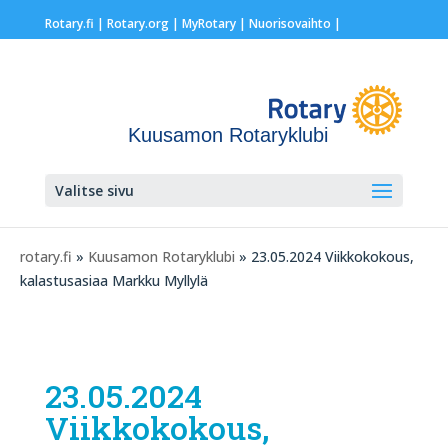
Rotary.fi
|
Rotary.org
|
MyRotary |
Nuorisovaihto
|
Kuusamon Rotaryklubi
Valitse sivu
rotary.fi
»
Kuusamon Rotaryklubi
» 23.05.2024 Viikkokokous,
kalastusasiaa Markku Myllylä
23.05.2024
Viikkokokous,