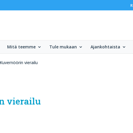
R
Mitä teemme
Tule mukaan
Ajankohtaista
Kuvernöörin vierailu
n vierailu