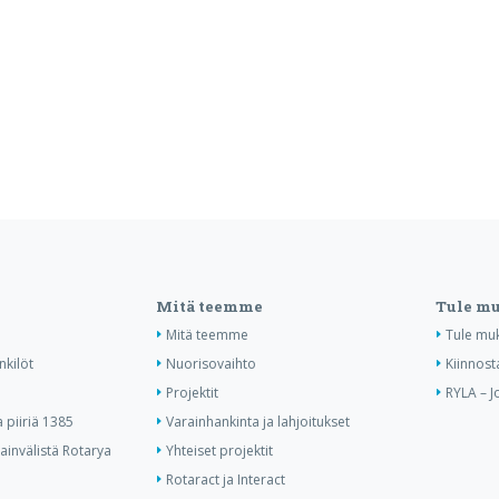
Mitä teemme
Tule m
Mitä teemme
Tule mu
nkilöt
Nuorisovaihto
Kiinnost
Projektit
RYLA – J
piiriä 1385
Varainhankinta ja lahjoitukset
invälistä Rotarya
Yhteiset projektit
Rotaract ja Interact