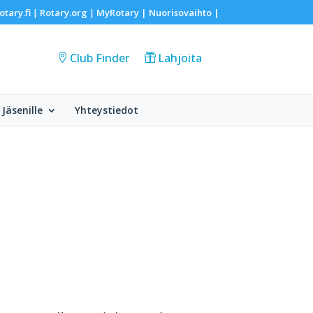
otary.fi
Rotary.org
MyRotary |
Nuorisovaihto
|
|
|
Club Finder
Lahjoita
Jäsenille
Yhteystiedot