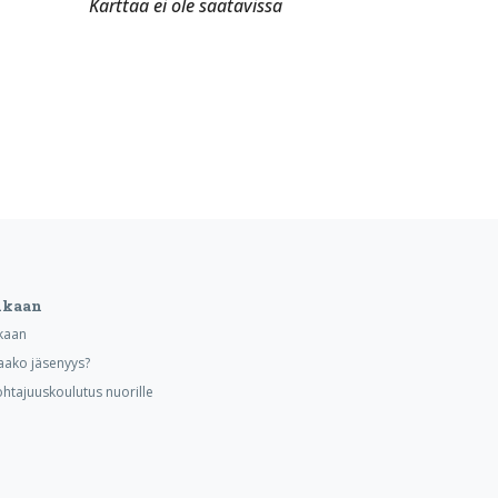
Karttaa ei ole saatavissa
ukaan
kaan
aako jäsenyys?
ohtajuuskoulutus nuorille