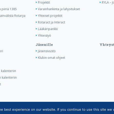
Projektit
RYLA – J
piiriä 1385
Varainhankinta ja lahjoitukset
invälistä Rotarya
Yhteiset projektit
Rotaract ja Interact
Lääkäripankki
Yhteistyö
Jäsenille
Yhteyst
ri
Jäsensivusto
Klubin omat ohjeet
kalenteriin
 kalenteriin
t
 best experience on our website. If you continue to use this site we w
tietojärjestelmän tietosuojaseloste
|
Henkilötietojen käsittely Rotarytoiminnas