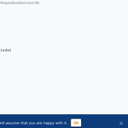
ohtajuuskoulutus nuorille
iedot
ill assume that you are happy with it.
OK
sa