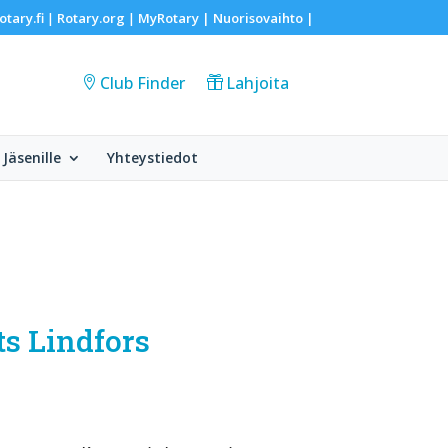
otary.fi
Rotary.org
MyRotary |
Nuorisovaihto
|
|
|
Club Finder
Lahjoita
Jäsenille
Yhteystiedot
s Lindfors