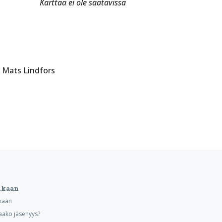
Karttaa ei ole saatavissa
 Mats Lindfors
ukaan
kaan
aako jäsenyys?