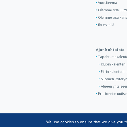
Vuositeema
Olemme osa uutta 
Olemme osa kansa
Ilo esitellä
Ajankohtaista
Tapahtumakalente
Klubin kalenteri
Piirin kalenteriin
Suomen Rotaryn 
Alueen yhteiseen
Presidentin uutise
We use cookies to ensure that we give you the
Copyright © Suomen Rotarypalvelu ry 2026 |
Jäsen