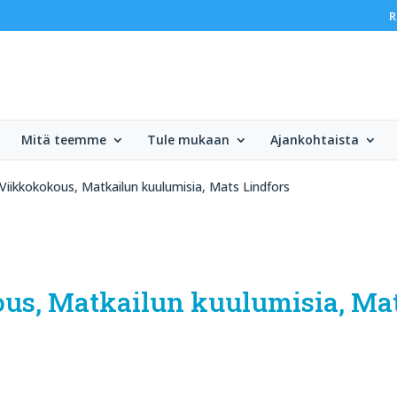
R
Mitä teemme
Tule mukaan
Ajankohtaista
Viikkokokous, Matkailun kuulumisia, Mats Lindfors
ous, Matkailun kuulumisia, Mat