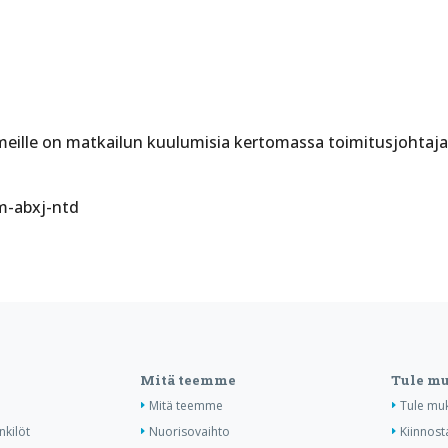
ille on matkailun kuulumisia kertomassa toimitusjohtaja
m-abxj-ntd
Mitä teemme
Tule m
Mitä teemme
Tule mu
nkilöt
Nuorisovaihto
Kiinnost