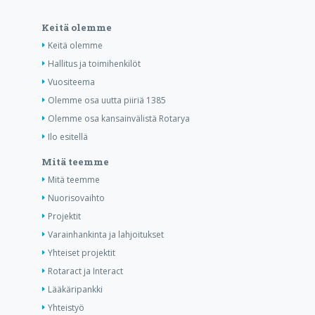
Keitä olemme
Keitä olemme
Hallitus ja toimihenkilöt
Vuositeema
Olemme osa uutta piiriä 1385
Olemme osa kansainvälistä Rotarya
Ilo esitellä
Mitä teemme
Mitä teemme
Nuorisovaihto
Projektit
Varainhankinta ja lahjoitukset
Yhteiset projektit
Rotaract ja Interact
Lääkäripankki
Yhteistyö