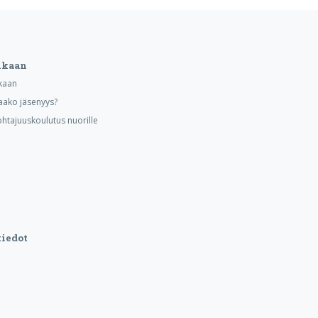
ukaan
kaan
aako jäsenyys?
ohtajuuskoulutus nuorille
iedot