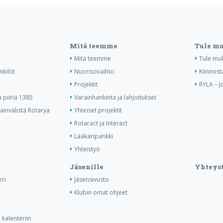
Mitä teemme
Tule m
Mitä teemme
Tule mu
nkilöt
Nuorisovaihto
Kiinnost
Projektit
RYLA – J
piiriä 1385
Varainhankinta ja lahjoitukset
invälistä Rotarya
Yhteiset projektit
Rotaract ja Interact
Lääkäripankki
Yhteistyö
Jäsenille
Yhteyst
ri
Jäsensivusto
Klubin omat ohjeet
kalenteriin