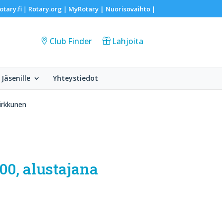
otary.fi
Rotary.org
MyRotary |
Nuorisovaihto
|
|
|
Club Finder
Lahjoita
Jäsenille
Yhteystiedot
irkkunen
00, alustajana