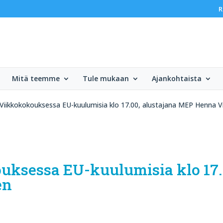
R
Mitä teemme
Tule mukaan
Ajankohtaista
Viikkokokouksessa EU-kuulumisia klo 17.00, alustajana MEP Henna V
ouksessa EU-kuulumisia klo 17.
en