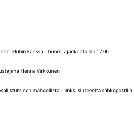
änne -klubin kanssa – huom. ajankohta klo 17.00
lustajana Henna Virkkunen
osallistuminen mahdollista – linkki sihteeriltä sähköpostilla 