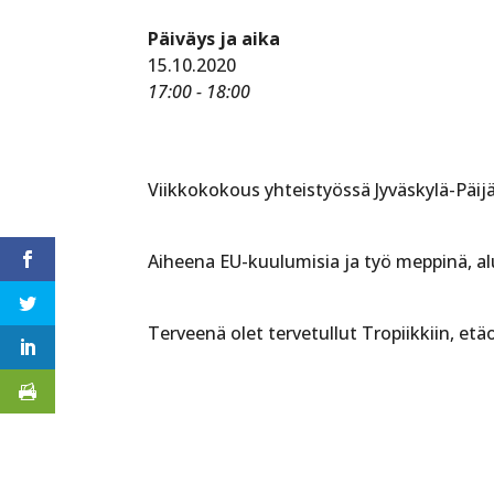
Päiväys ja aika
15.10.2020
17:00 - 18:00
Viikkokokous yhteistyössä Jyväskylä-Päij
Aiheena EU-kuulumisia ja työ meppinä, a
Terveenä olet tervetullut Tropiikkiin, etä