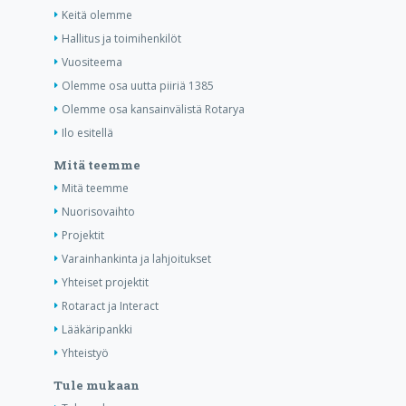
Keitä olemme
Hallitus ja toimihenkilöt
Vuositeema
Olemme osa uutta piiriä 1385
Olemme osa kansainvälistä Rotarya
Ilo esitellä
Mitä teemme
Mitä teemme
Nuorisovaihto
Projektit
Varainhankinta ja lahjoitukset
Yhteiset projektit
Rotaract ja Interact
Lääkäripankki
Yhteistyö
Tule mukaan