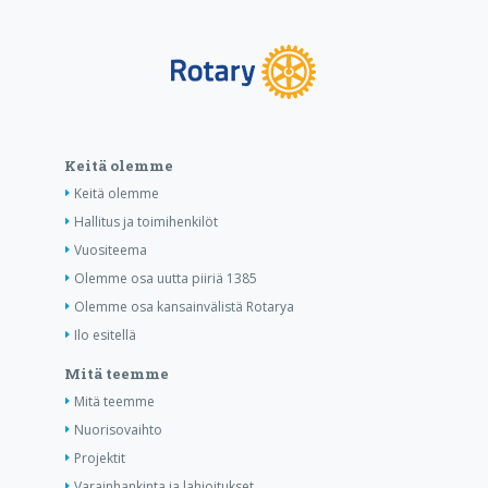
Keitä olemme
Keitä olemme
Hallitus ja toimihenkilöt
Vuositeema
Olemme osa uutta piiriä 1385
Olemme osa kansainvälistä Rotarya
Ilo esitellä
Mitä teemme
Mitä teemme
Nuorisovaihto
Projektit
Varainhankinta ja lahjoitukset