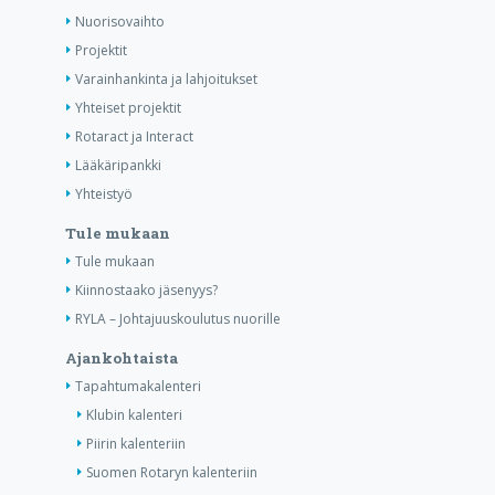
Nuorisovaihto
Projektit
Varainhankinta ja lahjoitukset
Yhteiset projektit
Rotaract ja Interact
Lääkäripankki
Yhteistyö
Tule mukaan
Tule mukaan
Kiinnostaako jäsenyys?
RYLA – Johtajuuskoulutus nuorille
Ajankohtaista
Tapahtumakalenteri
Klubin kalenteri
Piirin kalenteriin
Suomen Rotaryn kalenteriin