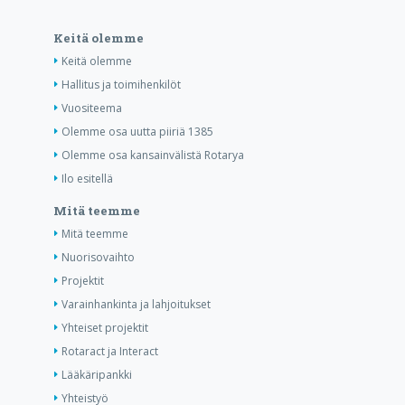
Keitä olemme
Keitä olemme
Hallitus ja toimihenkilöt
Vuositeema
Olemme osa uutta piiriä 1385
Olemme osa kansainvälistä Rotarya
Ilo esitellä
Mitä teemme
Mitä teemme
Nuorisovaihto
Projektit
Varainhankinta ja lahjoitukset
Yhteiset projektit
Rotaract ja Interact
Lääkäripankki
Yhteistyö