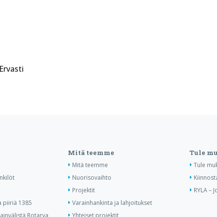
Ervasti
Mitä teemme
Tule m
Mitä teemme
Tule mu
nkilöt
Nuorisovaihto
Kiinnost
Projektit
RYLA – J
piiriä 1385
Varainhankinta ja lahjoitukset
invälistä Rotarya
Yhteiset projektit