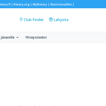
otary.fi
Rotary.org
MyRotary |
Nuorisovaihto
|
|
|
Club Finder
Lahjoita
Jäsenille
Yhteystiedot