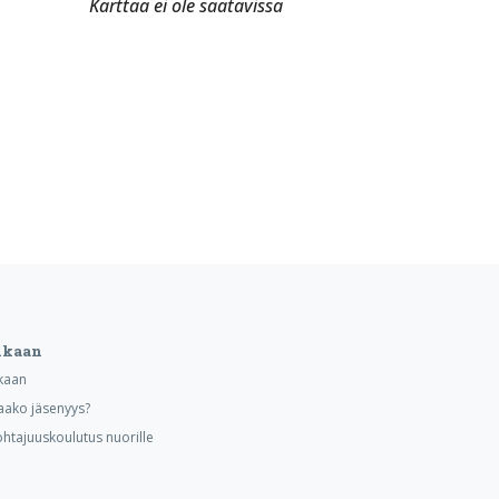
Karttaa ei ole saatavissa
ukaan
kaan
aako jäsenyys?
ohtajuuskoulutus nuorille