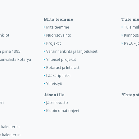
Mitä teemme
Tule m
Mitä teemme
Tule mu
nkilöt
Nuorisovaihto
Kiinnost
Projektit
RYLA – J
piiriä 1385
Varainhankinta ja lahjoitukset
invälistä Rotarya
Yhteiset projektit
Rotaract ja Interact
Lääkäripankki
Yhteistyö
Jäsenille
Yhteyst
ri
Jäsensivusto
Klubin omat ohjeet
kalenteriin
 kalenteriin