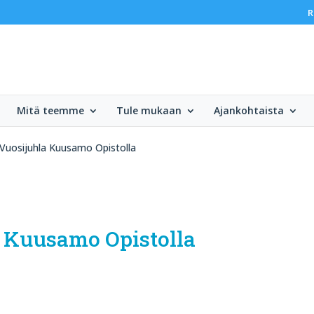
R
Mitä teemme
Tule mukaan
Ajankohtaista
Vuosijuhla Kuusamo Opistolla
a Kuusamo Opistolla