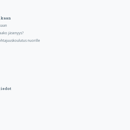
ukaan
kaan
aako jäsenyys?
ohtajuuskoulutus nuorille
iedot