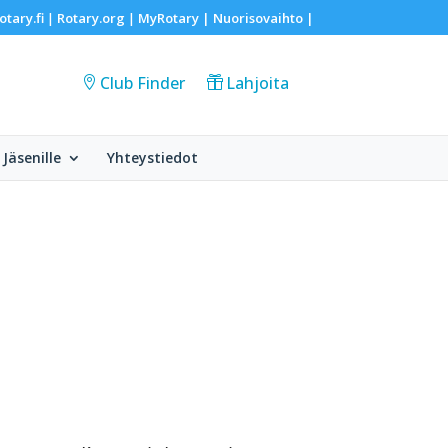
otary.fi
Rotary.org
MyRotary |
Nuorisovaihto
|
|
|
Club Finder
Lahjoita
Jäsenille
Yhteystiedot