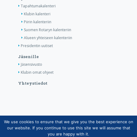
Tapahtumakalenteri
Klubin kalenteri
Piirin kalenteriin
Suomen Rotaryn kalenteriin
Alueen yhteiseen kalenteriin
Presidentin uutiset
Jäsenille
Jäsensivusto
Klubin omat ohjeet
Yhteystiedot
We use cookies to ensure that we give you the best experience on
Copyright © Suomen Rotarypalvelu ry 2026 |
our website. If you continue to use this site we will assume that
Jäsentietojärjestelmän tietosuojaseloste
|
Henkilötietojen
you are happy with it.
käsittely Rotarytoiminnassa