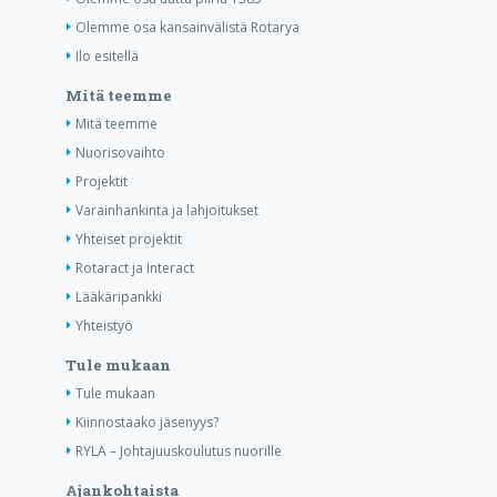
Olemme osa kansainvälistä Rotarya
Ilo esitellä
Mitä teemme
Mitä teemme
Nuorisovaihto
Projektit
Varainhankinta ja lahjoitukset
Yhteiset projektit
Rotaract ja Interact
Lääkäripankki
Yhteistyö
Tule mukaan
Tule mukaan
Kiinnostaako jäsenyys?
RYLA – Johtajuuskoulutus nuorille
Ajankohtaista