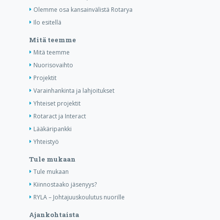
Olemme osa kansainvälistä Rotarya
Ilo esitellä
Mitä teemme
Mitä teemme
Nuorisovaihto
Projektit
Varainhankinta ja lahjoitukset
Yhteiset projektit
Rotaract ja Interact
Lääkäripankki
Yhteistyö
Tule mukaan
Tule mukaan
Kiinnostaako jäsenyys?
RYLA – Johtajuuskoulutus nuorille
Ajankohtaista