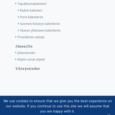
Tapahtumakalenteri
Klubin kalenteri
Piirin kalenteriin
Suomen Rotaryn kalenteriin
Alueen yhteiseen kalenteriin
Presidentin uutiset
Jäsenille
Jäsensivusto
Klubin omat ohjeet
Yhteystiedot
We use cookies to ensure that we give you the best experience on
Copyright © Suomen Rotarypalvelu ry 2026 |
our website. If you continue to use this site we will assume that
Jäsentietojärjestelmän tietosuojaseloste
|
Henkilötietojen
you are happy with it.
käsittely Rotarytoiminnassa