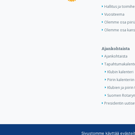
Hallitus ja toimihe
Vuositeema
Olemme osa piiri
Olemme osa kansa
Ajankohtaista
Ajankohtaista
Tapahtumakalente
Klubin kalenteri
Piirin kalenteriin
Klubien ja piiri
Suomen Rotaryn 
Presidentin uutise
Sivustomme käyttää evästeit
Copyright © Suomen Rotarypalvelu ry 2026 |
Jäsent