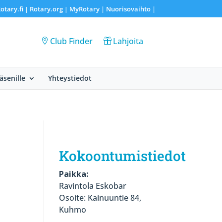
otary.fi
Rotary.org
MyRotary |
Nuorisovaihto
|
|
|
Club Finder
Lahjoita
Jäsenille
Yhteystiedot
Kokoontumistiedot
Paikka:
Ravintola Eskobar
Osoite: Kainuuntie 84,
Kuhmo