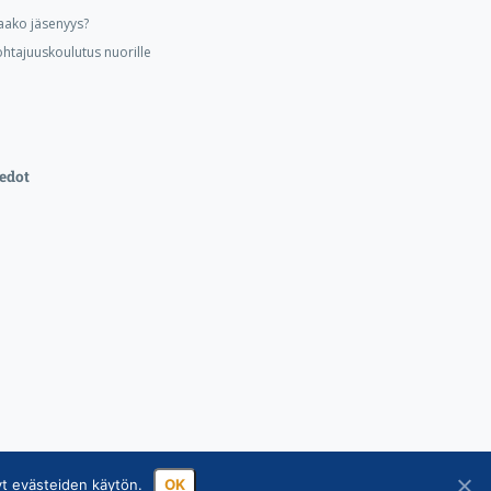
aako jäsenyys?
ohtajuuskoulutus nuorille
edot
yt evästeiden käytön.
OK
ssa