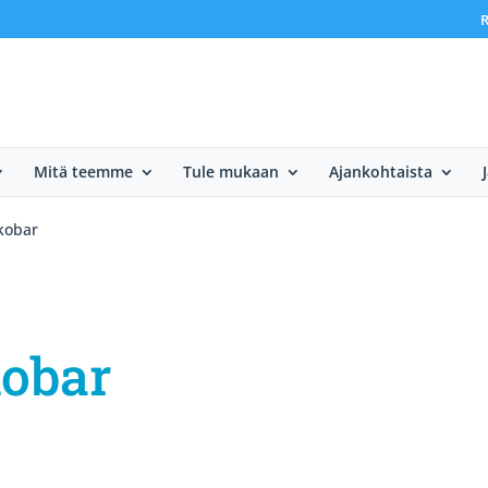
R
Mitä teemme
Tule mukaan
Ajankohtaista
kobar
kobar