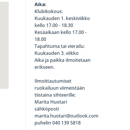
Aika:
Klubikokous:
Kuukauden 1. keskiviikko
kello 17.00 - 18.30
Kesäaikaan kello 17.00 -
18.00
Tapahtuma tai vierailu:
Kuukauden 3. viikko
Aika ja paikka ilmoitetaan
erikseen.
Ilmoittautumiset
ruokailuun viimeistään
tiistaina sihteerille:
Marita Huotari
sähköposti
marita.huotari@outlook.com
puhelin 040 139 5818