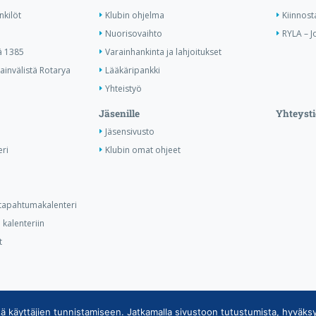
nkilöt
Klubin ohjelma
Kiinnost
Nuorisovaihto
RYLA – J
ä 1385
Varainhankinta ja lahjoitukset
invälistä Rotarya
Lääkäripankki
Yhteistyö
Jäsenille
Yhteysti
Jäsensivusto
ri
Klubin omat ohjeet
n tapahtumakalenteri
kalenteriin
t
ä käyttäjien tunnistamiseen. Jatkamalla sivustoon tutustumista, hyväks
ietojärjestelmän tietosuojaseloste
|
Henkilötietojen käsittely Rotarytoiminna