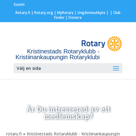
Suomi
Rotary.fi
|
Rotary.org
|
MyRotary |
Ungdomsutbyte
|
| Club
Finder
| Donera
Kristinestads Rotaryklubb -
Kristiinankaupungin Rotaryklubi
Välj en sida
Är Du intresserad av ett
medlemskap?
rotary.fi
»
Kristinestads Rotaryklubb - Kristiinankaupungin