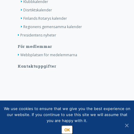
Klubbkalender
Disrtiktskalender
Finlands Rotarys kalender
Regionens gemensamma kalender
Presidentens nyheter
För medlemmar
Webbplatsen för medelemmarna
Kontaktuppgifter
Copyright © Finlands Rotaryservice rf 2026 |
We use cookies to ensure that we give you the best experience on
Medelemsdatabasens datasäkerhetsanvisning
|
our website. If you continue to use this site we will assume that
you are happy with it.
Behandlingen av personuppgifter inom rotaryverksamheten
OK