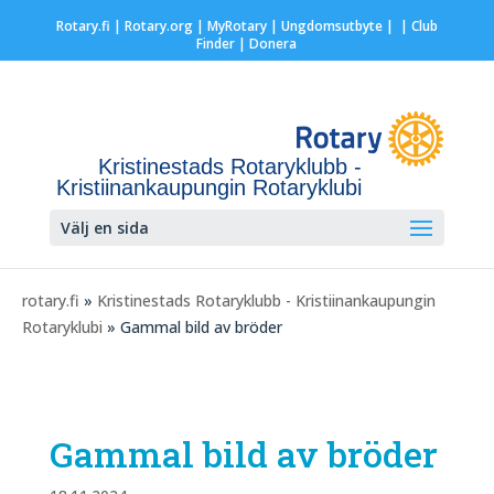
Rotary.fi
|
Rotary.org
|
MyRotary |
Ungdomsutbyte
|
| Club
Finder
| Donera
Kristinestads Rotaryklubb -
Kristiinankaupungin Rotaryklubi
Välj en sida
rotary.fi
»
Kristinestads Rotaryklubb - Kristiinankaupungin
Rotaryklubi
» Gammal bild av bröder
Gammal bild av bröder