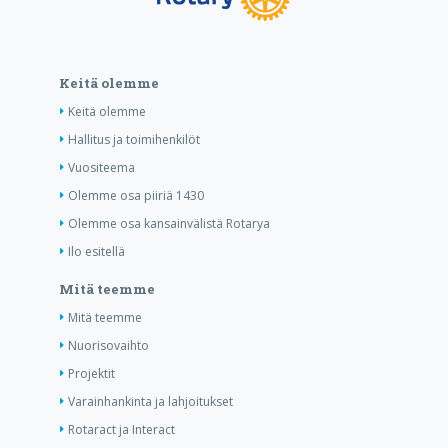
Keitä olemme
Keitä olemme
Hallitus ja toimihenkilöt
Vuositeema
Olemme osa piiriä 1430
Olemme osa kansainvälistä Rotarya
Ilo esitellä
Mitä teemme
Mitä teemme
Nuorisovaihto
Projektit
Varainhankinta ja lahjoitukset
Rotaract ja Interact