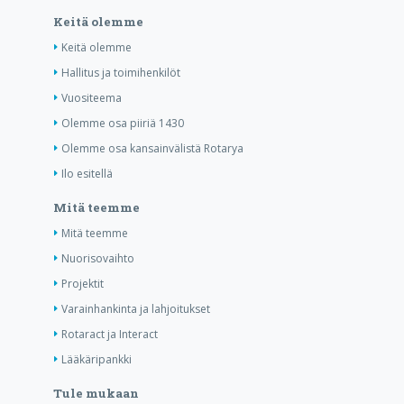
Keitä olemme
Keitä olemme
Hallitus ja toimihenkilöt
Vuositeema
Olemme osa piiriä 1430
Olemme osa kansainvälistä Rotarya
Ilo esitellä
Mitä teemme
Mitä teemme
Nuorisovaihto
Projektit
Varainhankinta ja lahjoitukset
Rotaract ja Interact
Lääkäripankki
Tule mukaan