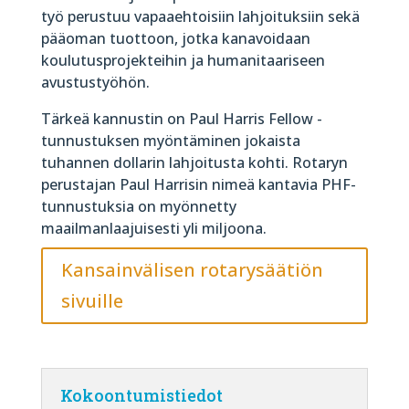
työ perustuu vapaaehtoisiin lahjoituksiin sekä
pääoman tuottoon, jotka kanavoidaan
koulutusprojekteihin ja humanitaariseen
avustustyöhön.
Tärkeä kannustin on Paul Harris Fellow -
tunnustuksen myöntäminen jokaista
tuhannen dollarin lahjoitusta kohti. Rotaryn
perustajan Paul Harrisin nimeä kantavia PHF-
tunnustuksia on myönnetty
maailmanlaajuisesti yli miljoona.
Kansainvälisen rotarysäätiön
sivuille
Kokoontumistiedot