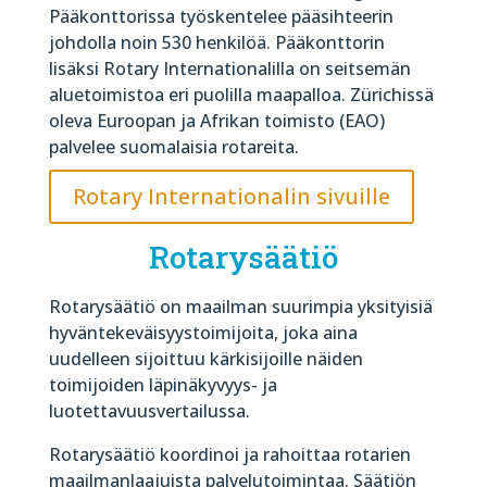
Pääkonttorissa työskentelee pääsihteerin
johdolla noin 530 henkilöä. Pääkonttorin
lisäksi Rotary Internationalilla on seitsemän
aluetoimistoa eri puolilla maapalloa. Zürichissä
oleva Euroopan ja Afrikan toimisto (EAO)
palvelee suomalaisia rotareita.
Rotary Internationalin sivuille
Rotarysäätiö
Rotarysäätiö on maailman suurimpia yksityisiä
hyväntekeväisyystoimijoita, joka aina
uudelleen sijoittuu kärkisijoille näiden
toimijoiden läpinäkyvyys- ja
luotettavuusvertailussa.
Rotarysäätiö koordinoi ja rahoittaa rotarien
maailmanlaajuista palvelutoimintaa. Säätiön