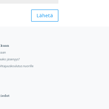
Lähetä
ukaan
kaan
aako jäsenyys?
ohtajuuskoulutus nuorille
iedot