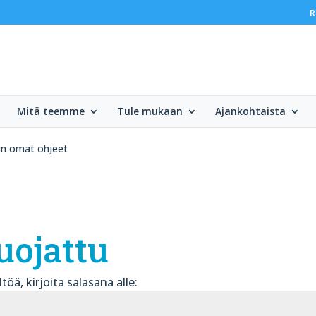
R
Mitä teemme
Tule mukaan
Ajankohtaista
in omat ohjeet
uojattu
öä, kirjoita salasana alle: