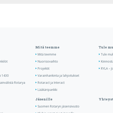
Mitä teemme
Tule m
Mitä teemme
Tule mu
nkilöt
Nuorisovaihto
Kiinnost
Projektit
RYLA – J
ä 1430
Varainhankinta ja lahjoitukset
invälistä Rotarya
Rotaract ja Interact
Lääkäripankki
Jäsenille
Yhteyst
Suomen Rotaryn jäsensivusto