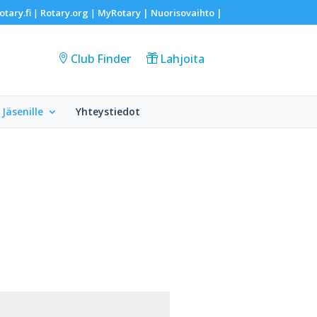
otary.fi
Rotary.org
MyRotary |
Nuorisovaihto
|
|
|
Club Finder
Lahjoita
Jäsenille
Yhteystiedot