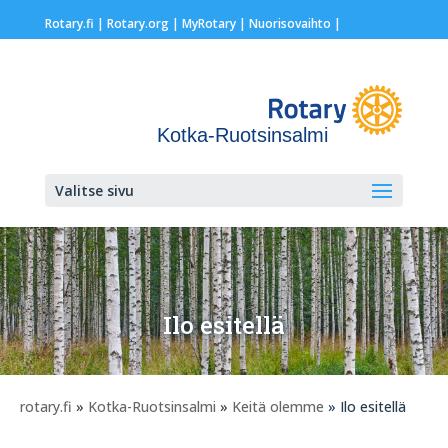
Rotary.fi
|
Rotary.org
|
MyRotary |
Nuorisovaihto
|
Kotka-Ruotsinsalmi
Valitse sivu
Ilo esitellä
rotary.fi
»
Kotka-Ruotsinsalmi
»
Keitä olemme
» Ilo esitellä