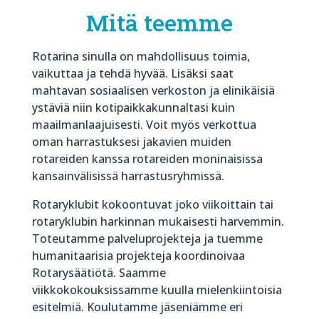
Mitä teemme
Rotarina sinulla on mahdollisuus toimia,
vaikuttaa ja tehdä hyvää. Lisäksi saat
mahtavan sosiaalisen verkoston ja elinikäisiä
ystäviä niin kotipaikkakunnaltasi kuin
maailmanlaajuisesti. Voit myös verkottua
oman harrastuksesi jakavien muiden
rotareiden kanssa rotareiden moninaisissa
kansainvälisissä harrastusryhmissä.
Rotaryklubit kokoontuvat joko viikoittain tai
rotaryklubin harkinnan mukaisesti harvemmin.
Toteutamme palveluprojekteja ja tuemme
humanitaarisia projekteja koordinoivaa
Rotarysäätiötä. Saamme
viikkokokouksissamme kuulla mielenkiintoisia
esitelmiä. Koulutamme jäseniämme eri