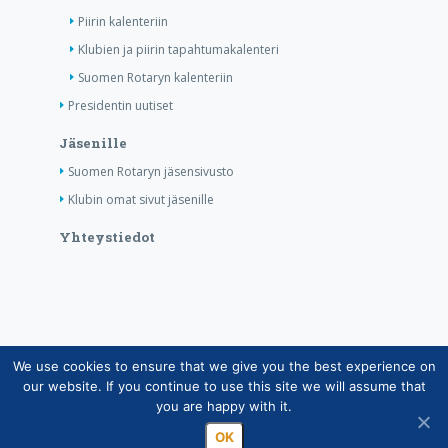
Piirin kalenteriin
Klubien ja piirin tapahtumakalenteri
Suomen Rotaryn kalenteriin
Presidentin uutiset
Jäsenille
Suomen Rotaryn jäsensivusto
Klubin omat sivut jäsenille
Yhteystiedot
We use cookies to ensure that we give you the best experience on
Copyright © Suomen Rotarypalvelu ry 2026 |
our website. If you continue to use this site we will assume that
Jäsentietojärjestelmän tietosuojaseloste
|
Henkilötietojen
you are happy with it.
käsittely Rotarytoiminnassa
OK