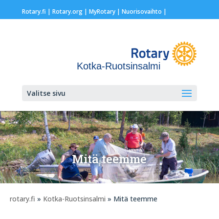
Rotary.fi
|
Rotary.org
|
MyRotary |
Nuorisovaihto
|
Kotka-Ruotsinsalmi
Valitse sivu
Mitä teemme
rotary.fi
»
Kotka-Ruotsinsalmi
» Mitä teemme