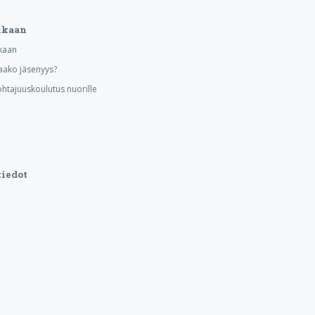
ukaan
kaan
aako jäsenyys?
ohtajuuskoulutus nuorille
iedot