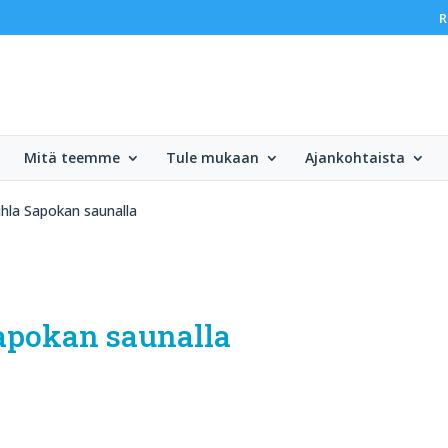
R
Mitä teemme
Tule mukaan
Ajankohtaista
juhla Sapokan saunalla
Sapokan saunalla