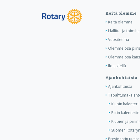
Keitä olemme
Keitä olemme
Hallitus ja toimihe
Vuositeema
Olemme osa piiri
Olemme osa kansa
Ilo esitellä
Ajankohtaista
Ajankohtaista
Tapahtumakalente
Klubin kalenteri
Piirin kalenteriin
Klubien ja piiri
Suomen Rotaryn 
Presidentin uutise