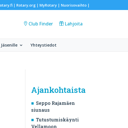
otary.fi
Rotary.org
MyRotary |
Nuorisovaihto
|
|
|
Club Finder
Lahjoita
Jäsenille
Yhteystiedot
Ajankohtaista
Seppo Rajamäen
siunaus
Tutustumiskäynti
Vellamoon