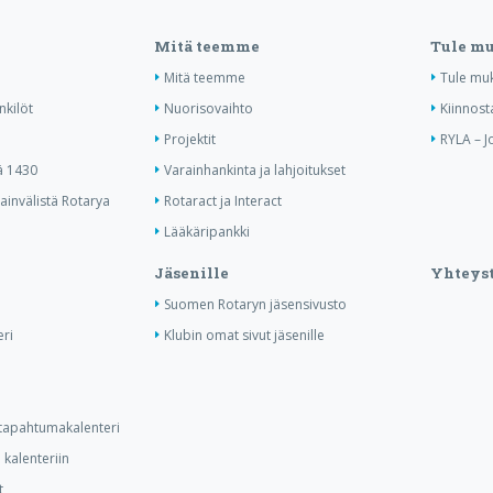
Mitä teemme
Tule m
Mitä teemme
Tule mu
nkilöt
Nuorisovaihto
Kiinnost
Projektit
RYLA – J
ä 1430
Varainhankinta ja lahjoitukset
invälistä Rotarya
Rotaract ja Interact
Lääkäripankki
Jäsenille
Yhteyst
Suomen Rotaryn jäsensivusto
ri
Klubin omat sivut jäsenille
n tapahtumakalenteri
kalenteriin
t