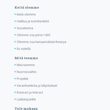
Keitä olemme
Keitä olemme
Hallitus ja toimihenkilöt
Vuositeema
Olemme osa piiriä 1430
Olemme osa kansainvälistä Rotarya
Ilo esitellä
Mitä teemme
Mitä teemme
Nuorisovaihto
Projektit
Varainhankinta ja lahjoitukset
Rotaract ja Interact
Lääkäripankki
Tule mukaan