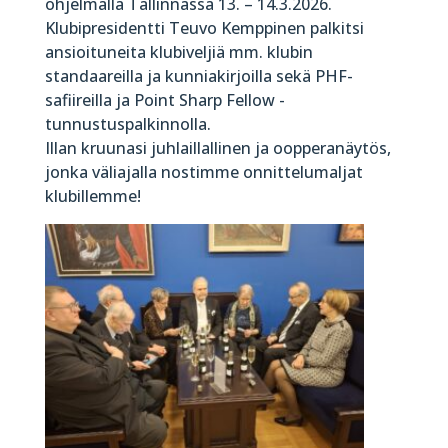
ohjelmalla Tallinnassa 13. – 14.3.2026.
Klubipresidentti Teuvo Kemppinen palkitsi
ansioituneita klubiveljiä mm. klubin
standaareilla ja kunniakirjoilla sekä PHF-
safiireilla ja Point Sharp Fellow -
tunnustuspalkinnolla.
Illan kruunasi juhlaillallinen ja oopperanäytös,
jonka väliajalla nostimme onnittelumaljat
klubillemme!