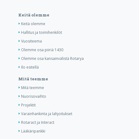
Keitä olemme
Keitä olemme
Hallitus ja toimihenkilöt
Vuositeema
Olemme osa piiriä 1430
Olemme osa kansainvälistä Rotarya
Ilo esitellä
Mitä teemme
Mitä teemme
Nuorisovaihto
Projektit
Varainhankinta ja lahjoitukset
Rotaract ja Interact
Lääkäripankki