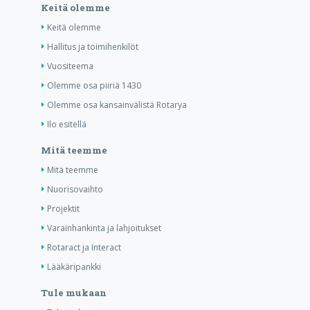
Keitä olemme
Keitä olemme
Hallitus ja toimihenkilöt
Vuositeema
Olemme osa piiriä 1430
Olemme osa kansainvälistä Rotarya
Ilo esitellä
Mitä teemme
Mitä teemme
Nuorisovaihto
Projektit
Varainhankinta ja lahjoitukset
Rotaract ja Interact
Lääkäripankki
Tule mukaan