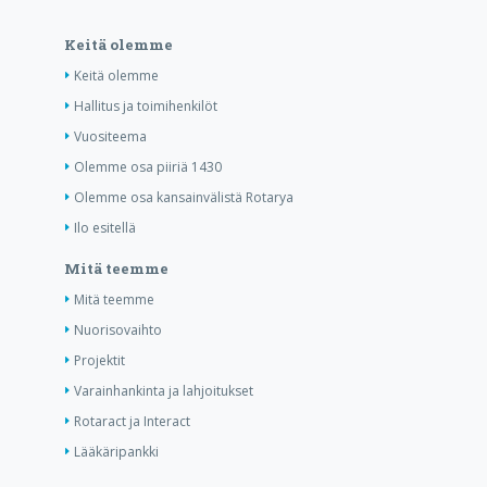
Keitä olemme
Keitä olemme
Hallitus ja toimihenkilöt
Vuositeema
Olemme osa piiriä 1430
Olemme osa kansainvälistä Rotarya
Ilo esitellä
Mitä teemme
Mitä teemme
Nuorisovaihto
Projektit
Varainhankinta ja lahjoitukset
Rotaract ja Interact
Lääkäripankki