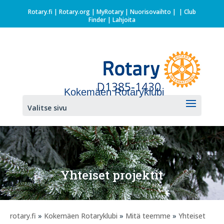
Rotary.fi
|
Rotary.org
|
MyRotary |
Nuorisovaihto
|
| Club
Finder
| Lahjoita
Kokemäen Rotaryklubi
Valitse sivu
Yhteiset projektit
rotary.fi
»
Kokemäen Rotaryklubi
»
Mitä teemme
»
Yhteiset